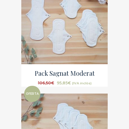
Pack Sagnat Moderat
106,50
€
95,85
€
(IVA inclòs)
OFERTA