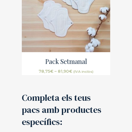
Pack Setmanal
78,75
€
–
81,90
€
(IVA inclòs)
Completa els teus
pacs amb productes
específics: