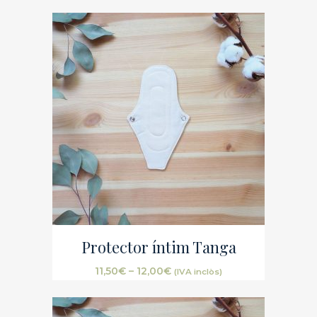
Protector íntim Tanga
11,50
€
–
12,00
€
(IVA inclòs)