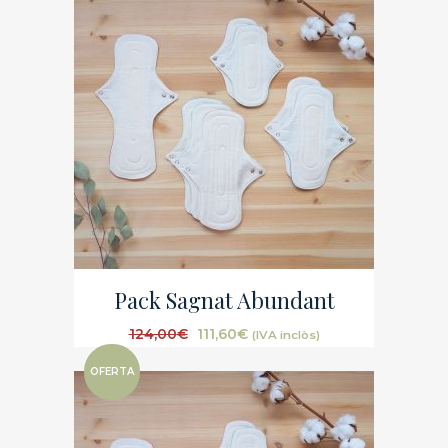
Pack Sagnat Abundant
124,00
€
111,60
€
(IVA inclòs)
OFERTA