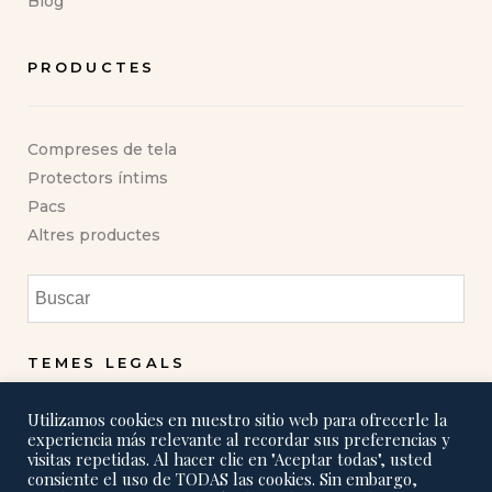
Blog
PRODUCTES
Compreses de tela
Protectors íntims
Pacs
Altres productes
TEMES LEGALS
Utilizamos cookies en nuestro sitio web para ofrecerle la
Política de privadesa
experiencia más relevante al recordar sus preferencias y
visitas repetidas. Al hacer clic en "Aceptar todas", usted
Política de cookies
consiente el uso de TODAS las cookies. Sin embargo,