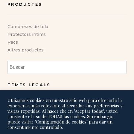
PRODUCTES
Compreses de tela
Protectors íntims
Pacs
Altres productes
TEMES LEGALS
Utilizamos cookies en nuestro sitio web para ofrecerle la
Política de privadesa
experiencia más relevante al recordar sus preferencias y
visitas repetidas. Al hacer clic en "Aceptar todas", usted
Política de cookies
consiente el uso de TODAS las cookies. Sin embargo,
puede visitar "Configuración de cookies" para dar un
Enviaments i devolucions
consentimiento controlado.
FAQs