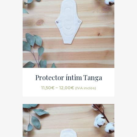
Protector íntim Tanga
11,50
€
–
12,00
€
(IVA inclòs)