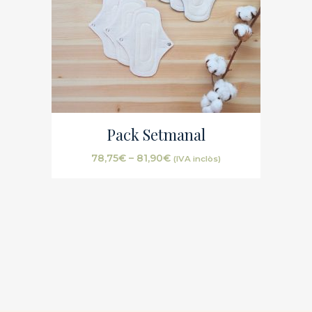
Pack Setmanal
78,75
€
–
81,90
€
(IVA inclòs)